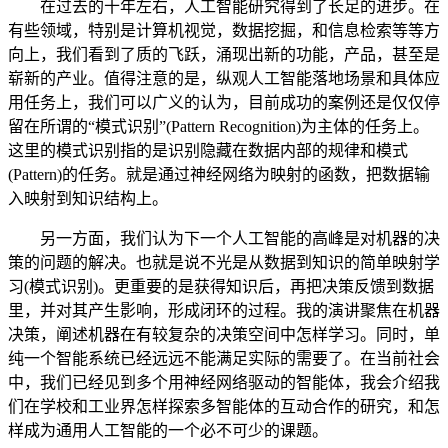
在过去的十年左右，人工智能研究得到了长足的进步。在
有些领域，特别是计算机视觉，数据挖掘，和信息检索等等方
向上，我们看到了质的飞跃，涌现出新的功能，产品，甚至是
崭新的产业。值得注意的是，纵观人工智能落地场景和具体应
用任务上，我们可以广义的认为，目前成功的案例还是仅仅停
留在所谓的“模式识别”(Pattern Recognition)为主体的任务上。
这里的模式识别指的是识别隐藏在数据内部的规律和模式
(Pattern)的任务。就是通过神经网络为映射的函数，把数据输
入映射到知识结构上。
另一方面，我们认为下一个人工智能的高峰是对机器的决
策的问题的解决。也就是说不光是从数据到知识的简单映射学
习(模式识别)。更重要的是获得知识后，再把决策反馈到数据
里，并对其产生影响，形成闭环的过程。我的演讲聚焦在机器
决策，阐述机器在有较复杂的决策空间中怎样学习。同时，单
纯一个智能系统已经远远不能满足实际的需要了。在当前社会
中，我们已经见到多个用神经网络驱动的智能体，我会介绍我
们在学校和工业界怎样探索多智能体的互动合作的研究，和怎
样成为通用人工智能的一个必不可少的课题。